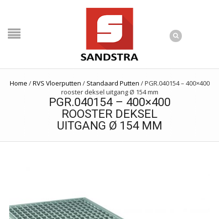
Home
/
RVS Vloerputten
/
Standaard Putten
/
PGR.040154 – 400×400
rooster deksel uitgang Ø 154 mm
PGR.040154 – 400×400
ROOSTER DEKSEL
UITGANG Ø 154 MM