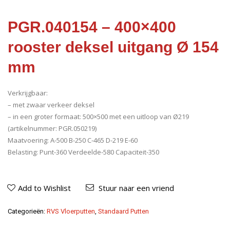
PGR.040154 – 400×400
rooster deksel uitgang Ø 154
mm
Verkrijgbaar:
– met zwaar verkeer deksel
– in een groter formaat: 500×500 met een uitloop van Ø219
(artikelnummer: PGR.050219)
Maatvoering: A-500 B-250 C-465 D-219 E-60
Belasting: Punt-360 Verdeelde-580 Capaciteit-350
Add to Wishlist
Stuur naar een vriend
Categorieën:
RVS Vloerputten
,
Standaard Putten