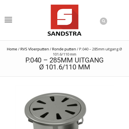
Home
/
RVS Vloerputten
/
Ronde putten
/
P.040 – 285mm uitgang Ø
101.6/110 mm
P.040 – 285MM UITGANG
Ø 101.6/110 MM