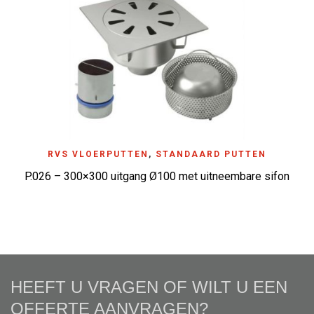
RVS VLOERPUTTEN
,
STANDAARD PUTTEN
P.026 – 300×300 uitgang Ø100 met uitneembare sifon
HEEFT U VRAGEN OF WILT U EEN
OFFERTE AANVRAGEN?