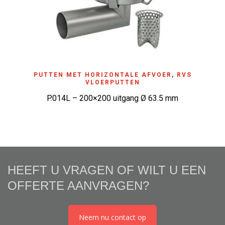
PUTTEN MET HORIZONTALE AFVOER
,
RVS
VLOERPUTTEN
P.014L – 200×200 uitgang Ø 63.5 mm
HEEFT U VRAGEN OF WILT U EEN
OFFERTE AANVRAGEN?
Neem nu contact op