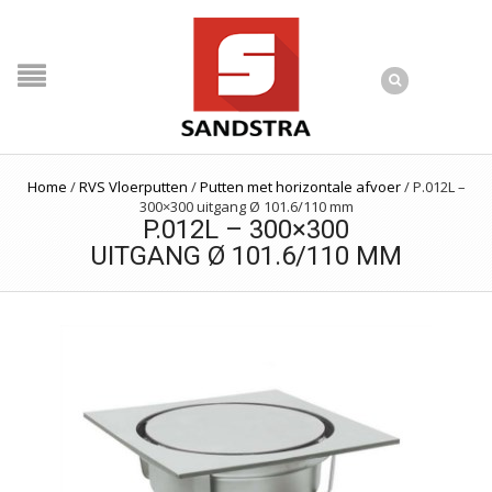
Home
/
RVS Vloerputten
/
Putten met horizontale afvoer
/
P.012L –
300×300 uitgang Ø 101.6/110 mm
P.012L – 300×300
UITGANG Ø 101.6/110 MM