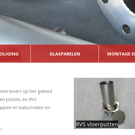
EILIGING
GLASPARELEN
MONTAGE E
sten levert op het gebied
 en putten, en RVS
rappen en balustrades en
RVS vloerputten
t”