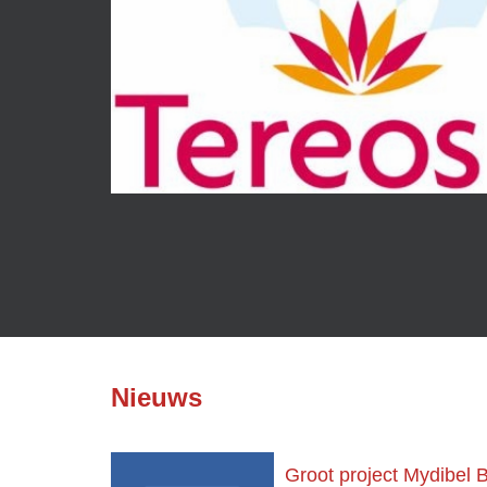
INPROBA
Nieuws
Groot project Mydibel B