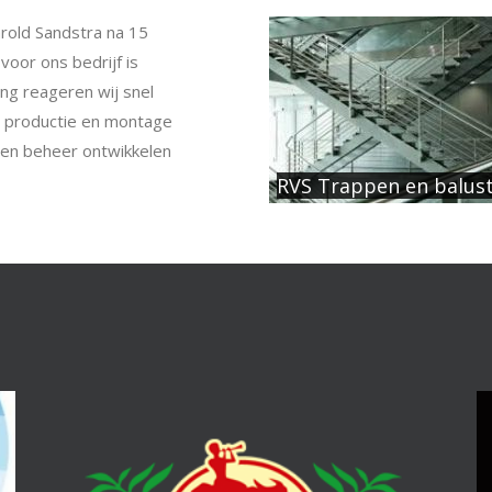
arold Sandstra na 15
oor ons bedrijf is
ming reageren wij snel
, productie en montage
igen beheer ontwikkelen
RVS Trappen en balus