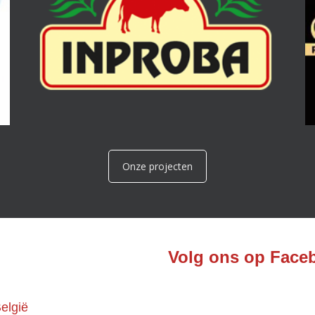
VANDERHAEGEN
POTATOES
Onze projecten
Volg ons op Face
elgië