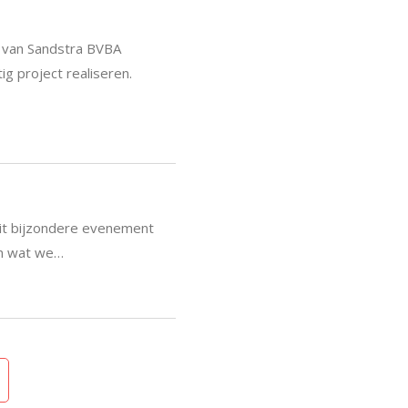
t van Sandstra BVBA
g project realiseren.
dit bijzondere evenement
en wat we…