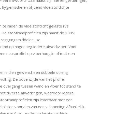
verantwoord. Daarnaast zijn alle lengtedelingen,
hygiënische en blijvend vloeistofdichte
n te raden de vloeistofdicht gelaste rvs
 De stootrandprofielen zijn naast de 100%
reinigingsmiddelen. De
estemd op nagenoeg iedere afwerkvloer. Voor
en neusprofiel op vloerhoogte of met een
n en indien gewenst een dubbele streng
lling. De bovenzijde van het profiel
he overgang tussen wand en vloer tot stand te
met diverse afwerkingen, waardoor iedere
tootrandprofielen zijn leverbaar met een
platen voorzien van een vulopening. Afhankelijk
len van 9 m1, welke op locatie middels