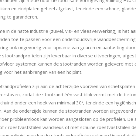
tranden zijn mede door de food-safe vormgeving volledig HACCP 
kken en eindplaten geheel afgelast, teneinde een schone, gladde, 
ing te garanderen.
e in de natte industrie (zuivel, vis- en vleesverwerking) is het aa
nden toe te passen voor een onderhoudsvrije wandbescherming.
ring ook ongevoelig voor opname van geuren en aantasting door 
 stootrandprofielen zijn leverbaar in diverse uitvoeringen, afg
ofvloer systemen kunnen de stootranden worden geleverd met e
ng voor het aanbrengen van een holplint.
trandprofielen zijn aan de achterzijde voorzien van schetsplate
zerstaven, zodat de stootrand één vast blok vormt met de betonvu
schuind onder een hoek van minimaal 30º, teneinde een hygiënisc
. Aan de onderzijde kunnen de stootranden worden uitgevoerd 
loer probleemloos kan worden aangesloten op de profielen. De s
of / roestvaststalen wandneus of met schuine roestvaststalen dek
hoeveelheid, worden de stootrandprofielen geleverd in prefab de