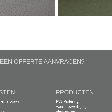
U EEN OFFERTE AANVRAGEN?
STEN
PRODUCTEN
 en afbouw
RVS Riolering
e
Aanrijdbeveiliging
ing
Vloergoten