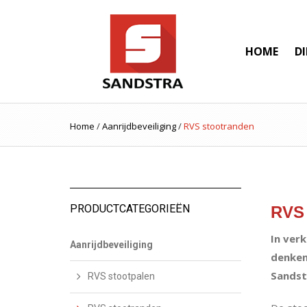
HOME
D
Home
/
Aanrijdbeveiliging
/
RVS stootranden
PRODUCTCATEGORIEËN
RVS 
In ver
Aanrijdbeveiliging
denken
Sandst
RVS stootpalen