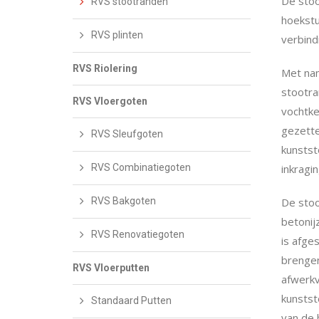
De stoo
RVS stootranden
hoekstu
RVS plinten
verbind
RVS Riolering
Met nam
stootra
RVS Vloergoten
vochtke
gezette
RVS Sleufgoten
kunstst
RVS Combinatiegoten
inkragi
RVS Bakgoten
De stoo
betonij
RVS Renovatiegoten
is afge
brengen
RVS Vloerputten
afwerkv
kunstst
Standaard Putten
van de 