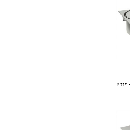
AD
P.019 