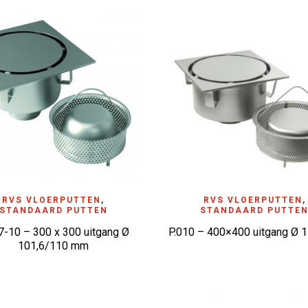
D TO WISHLIST
RVS VLOERPUTTEN
,
ADD TO WISHLIST
RVS VLOERPUTTEN
,
STANDAARD PUTTEN
STANDAARD PUTTE
7-10 – 300 x 300 uitgang Ø
P.010 – 400×400 uitgang Ø
101,6/110 mm