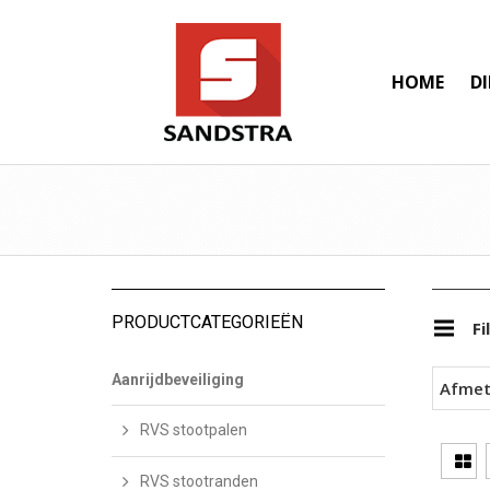
HOME
D
PRODUCTCATEGORIEËN
Fi
Aanrijdbeveiliging
Afmet
RVS stootpalen
RVS stootranden