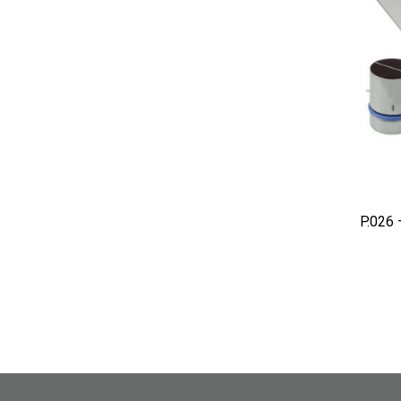
AD
P.026