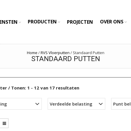
PRODUCTEN
OVER ONS
IENSTEN
PROJECTEN
Home
/
RVS Vloerputten
/
Standaard Putten
STANDAARD PUTTEN
lter
/ Tonen: 1 - 12 van 17 resultaten
ing
Verdeelde belasting
Punt be