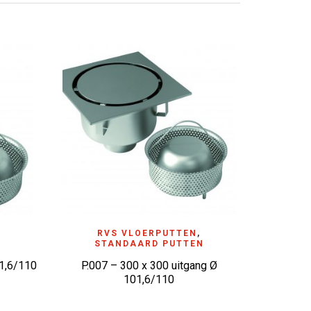
ADD TO WISHLIST
RVS VLOERPUTTEN
,
N
STANDAARD PUTTEN
1,6/110
P.007 – 300 x 300 uitgang Ø
101,6/110