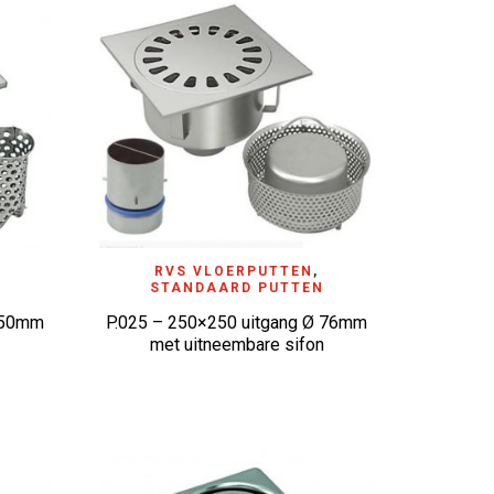
ADD TO WISHLIST
RVS VLOERPUTTEN
,
N
STANDAARD PUTTEN
ø 50mm
P.025 – 250×250 uitgang Ø 76mm
met uitneembare sifon