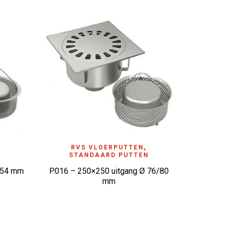
ADD TO WISHLIST
RVS VLOERPUTTEN
,
N
STANDAARD PUTTEN
 154 mm
P.016 – 250×250 uitgang Ø 76/80
mm