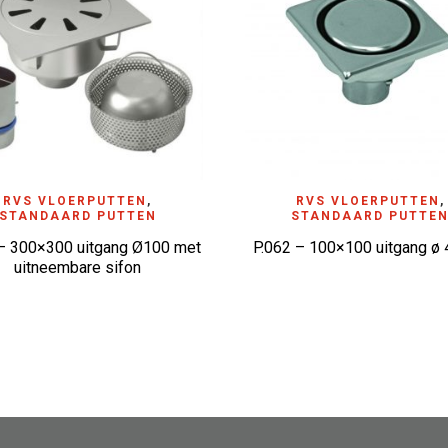
D TO WISHLIST
RVS VLOERPUTTEN
,
ADD TO WISHLIST
RVS VLOERPUTTEN
,
STANDAARD PUTTEN
STANDAARD PUTTE
 – 300×300 uitgang Ø100 met
P.062 – 100×100 uitgang 
uitneembare sifon