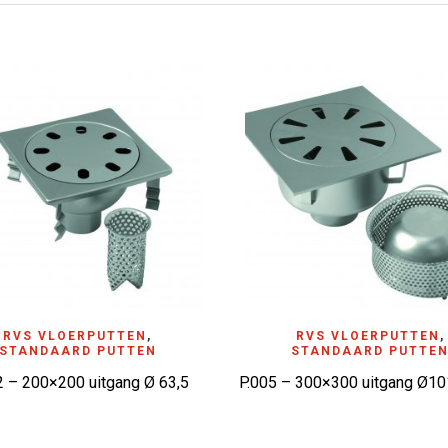
D TO WISHLIST
RVS VLOERPUTTEN
,
ADD TO WISHLIST
RVS VLOERPUTTEN
,
STANDAARD PUTTEN
STANDAARD PUTTE
2 – 200×200 uitgang Ø 63,5
P.005 – 300×300 uitgang Ø10