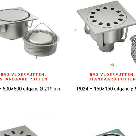
D TO WISHLIST
RVS VLOERPUTTEN
,
ADD TO WISHLIST
RVS VLOERPUTTEN
,
STANDAARD PUTTEN
STANDAARD PUTTE
– 500×500 uitgang Ø 219 mm
P.024 – 150×150 uitgang 