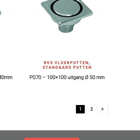
ADD TO WISHLIST
RVS VLOERPUTTEN
,
N
STANDAARD PUTTEN
ø 40mm
P.070 – 100×100 uitgang Ø 50 mm
1
2