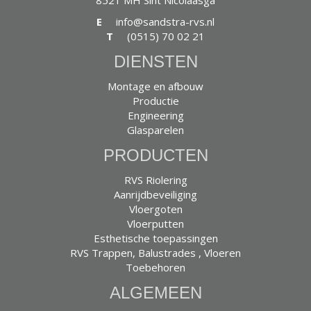
8521 MH Sint Nicolaasga
E
info@sandstra-rvs.nl
T
(0515) 70 02 21
DIENSTEN
Montage en afbouw
Productie
Engineering
Glasparelen
PRODUCTEN
RVS Riolering
Aanrijdbeveiliging
Vloergoten
Vloerputten
Esthetische toepassingen
RVS Trappen, Balustrades , Vloeren
Toebehoren
ALGEMEEN