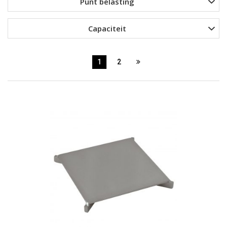
Punt belasting
Capaciteit
1
2