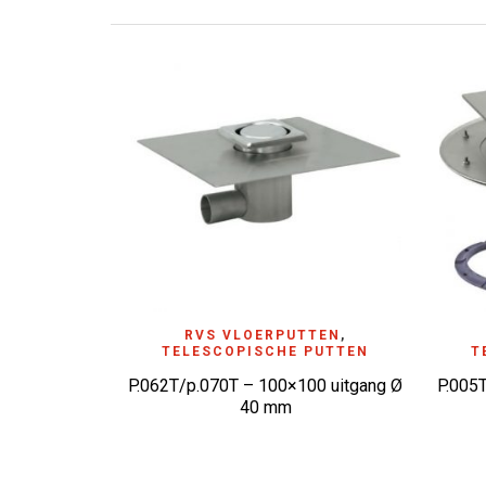
ADD TO WISHLIST
RVS VLOERPUTTEN
,
A
TELESCOPISCHE PUTTEN
T
P.062T/p.070T – 100×100 uitgang Ø
P.005
40 mm