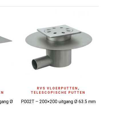
ADD TO WISHLIST
RVS VLOERPUTTEN
,
EN
TELESCOPISCHE PUTTEN
gang Ø
P.002T – 200×200 uitgang Ø 63.5 mm