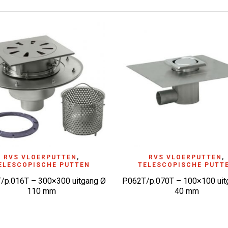
DD TO WISHLIST
RVS VLOERPUTTEN
,
ADD TO WISHLIST
RVS VLOERPUTTEN
,
ELESCOPISCHE PUTTEN
TELESCOPISCHE PUTT
T/p.016T – 300×300 uitgang Ø
P.062T/p.070T – 100×100 uit
110 mm
40 mm