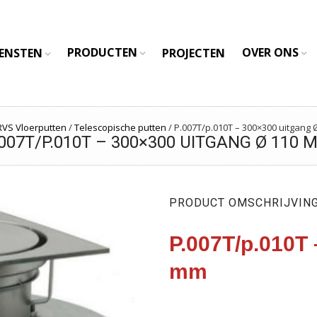
PRODUCTEN
OVER ONS
IENSTEN
PROJECTEN
RVS Vloerputten
/
Telescopische putten
/
P.007T/p.010T – 300×300 uitgang
.007T/P.010T – 300×300 UITGANG Ø 110 
PRODUCT OMSCHRIJVIN
P.007T/p.010T 
mm